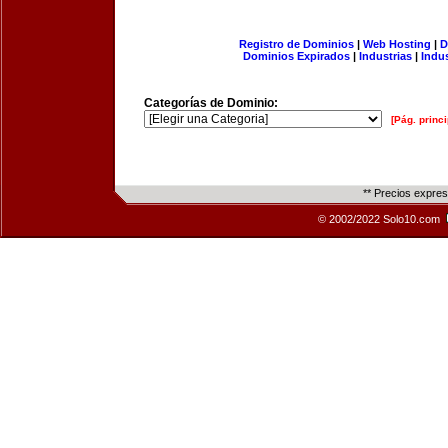
Registro de Dominios
|
Web Hosting
|
D
Dominios Expirados
|
Industrias
|
Indu
Categorías de Dominio:
[Pág. princi
** Precios expre
© 2002/2022 Solo10.com