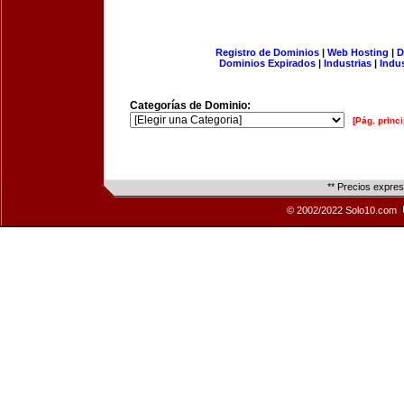
Registro de Dominios
|
Web Hosting
|
D
Dominios Expirados
|
Industrias
|
Indu
Categorías de Dominio:
[Pág. princi
** Precios expre
© 2002/2022 Solo10.com