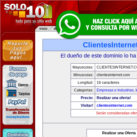
ClientesIntern
El dueño de este dominio lo ha
Mayusculas:
CLIENTESINTERNET.
Minusculas:
clientesinternet.com
Longitud:
16 caracteres
Categorias:
Empresas e Industrias
,
I
Precio:
Realizar una oferta!
Visitar!
clientesinternet.com
Serán consideradas ofer
Realizar una Oferta