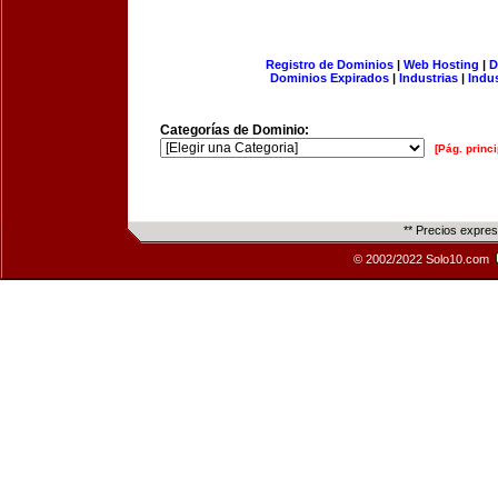
Registro de Dominios
|
Web Hosting
|
D
Dominios Expirados
|
Industrias
|
Indu
Categorías de Dominio:
[Pág. princi
** Precios expre
© 2002/2022 Solo10.com