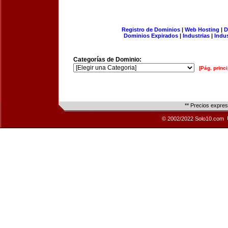
Registro de Dominios
|
Web Hosting
|
D
Dominios Expirados
|
Industrias
|
Indu
Categorías de Dominio:
[Pág. princi
** Precios expre
© 2002/2022 Solo10.com