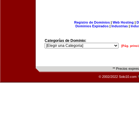
Registro de Dominios
|
Web Hosting
|
D
Dominios Expirados
|
Industrias
|
Indu
Categorías de Dominio:
[Pág. princi
** Precios expre
© 2002/2022 Solo10.com