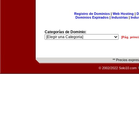
Registro de Dominios
|
Web Hosting
|
D
Dominios Expirados
|
Industrias
|
Indu
Categorías de Dominio:
[Pág. princi
** Precios expre
© 2002/2022 Solo10.com