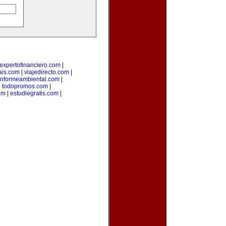
expertofinanciero.com
|
ais.com
|
viajedirecto.com
|
informeambiental.com
|
|
todopromos.com
|
om
|
estudiegratis.com
|