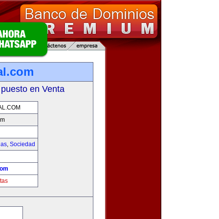
al.com
 puesto en Venta
AL.COM
om
ias
,
Sociedad
!
com
tas