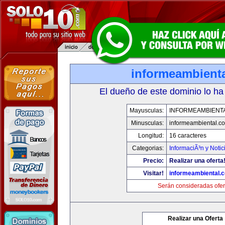
informeambient
El dueño de este dominio lo ha
Mayusculas:
INFORMEAMBIENT
Minusculas:
informeambiental.c
Longitud:
16 caracteres
Categorias:
InformaciÃ³n y Notic
Precio:
Realizar una oferta
Visitar!
informeambiental.
Serán consideradas ofer
Realizar una Oferta