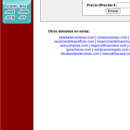
Precio Ofrecido $
Otros dominios en venta:
tarjetadecompras.com
|
compracampo.com
|
sesionesfotograficas.com
|
negociosinternacion
solocompras.com
|
negociofinanciero.com
|
guiachicos.com
|
comprarunregalo.com
deudashipotecarias.com
|
menudelacasa.c