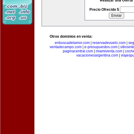
Realizar una Oferta
Precio Ofrecido $
Otros dominios en venta:
enbuscadelamor.com
|
reservadevuelo.com
|
se
ventadecampo.com
|
e-presupuestos.com
|
sitiosin
paginacentral.com
|
miamiventa.com
|
coch
vacacionesargentina.com
|
viajesp