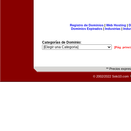
Registro de Dominios
|
Web Hosting
|
D
Dominios Expirados
|
Industrias
|
Indu
Categorías de Dominio:
[Pág. princi
** Precios expre
© 2002/2022 Solo10.com