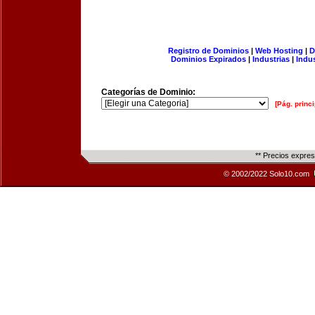
Registro de Dominios
|
Web Hosting
|
D
Dominios Expirados
|
Industrias
|
Indu
Categorías de Dominio:
[Pág. princi
** Precios expre
© 2002/2022 Solo10.com