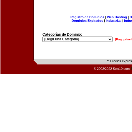
Registro de Dominios
|
Web Hosting
|
D
Dominios Expirados
|
Industrias
|
Indu
Categorías de Dominio:
[Pág. princi
** Precios expre
© 2002/2022 Solo10.com