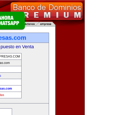
esas.com
 puesto en Venta
PRESAS.COM
as.com
s
sas.com
tas