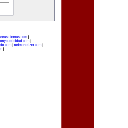
areasistemas.com
|
onypublicidad.com
|
nto.com
|
netmonetizer.com
|
om
|