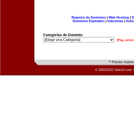
Registro de Dominios
|
Web Hosting
|
D
Dominios Expirados
|
Industrias
|
Indu
Categorías de Dominio:
[Pág. princi
** Precios expre
© 2002/2022 Solo10.com