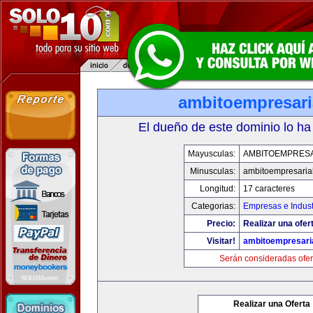
ambitoempresari
El dueño de este dominio lo ha
Mayusculas:
AMBITOEMPRESA
Minusculas:
ambitoempresaria
Longitud:
17 caracteres
Categorias:
Empresas e Indust
Precio:
Realizar una ofer
Visitar!
ambitoempresari
Serán consideradas ofer
Realizar una Oferta