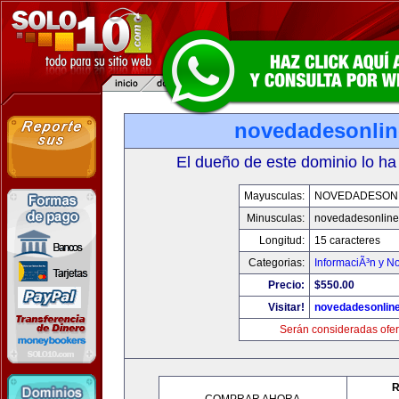
novedadesonli
El dueño de este dominio lo ha
Mayusculas:
NOVEDADESON
Minusculas:
novedadesonlin
Longitud:
15 caracteres
Categorias:
InformaciÃ³n y No
Precio:
$550.00
Visitar!
novedadesonlin
Serán consideradas ofer
R