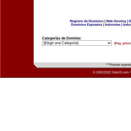
Registro de Dominios
|
Web Hosting
|
D
Dominios Expirados
|
Industrias
|
Indu
Categorías de Dominio:
[Pág. princi
** Precios expre
© 2002/2022 Solo10.com