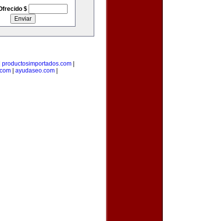
Ofrecido $
|
productosimportados.com
|
.com
|
ayudaseo.com
|