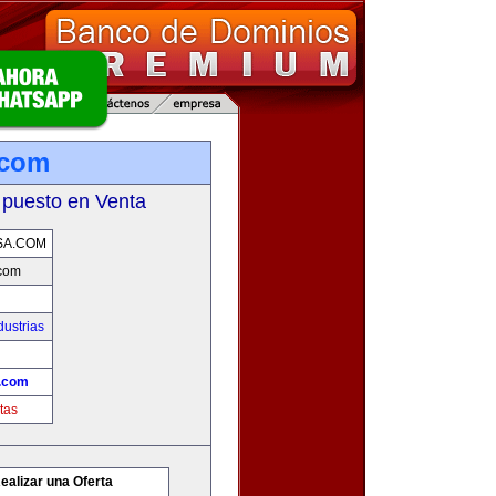
.com
 puesto en Venta
SA.COM
com
ustrias
.com
tas
ealizar una Oferta