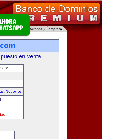
.com
 puesto en Venta
.COM
ias
,
Negocios
!
tas