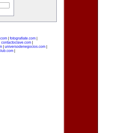
.com
|
fotografiate.com
|
|
contactoclave.com
|
om
|
universodenegocios.com
|
club.com
|