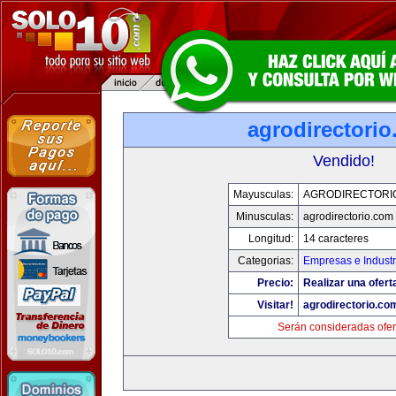
agrodirectori
Vendido!
Mayusculas:
AGRODIRECTORI
Minusculas:
agrodirectorio.com
Longitud:
14 caracteres
Categorias:
Empresas e Industr
Precio:
Realizar una ofert
Visitar!
agrodirectorio.co
Serán consideradas ofer