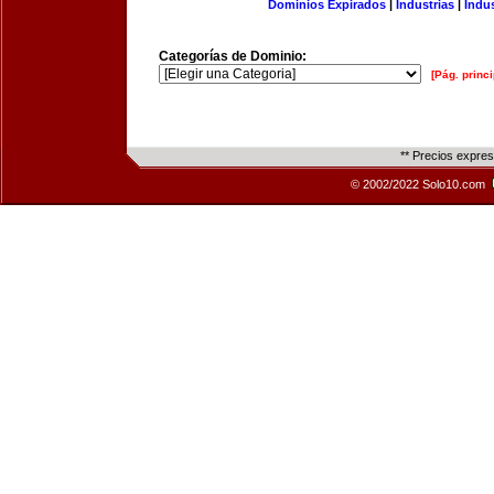
Dominios Expirados
|
Industrias
|
Indu
Categorías de Dominio:
[Pág. princi
** Precios expre
© 2002/2022 Solo10.com