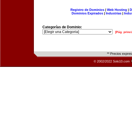
Registro de Dominios
|
Web Hosting
|
D
Dominios Expirados
|
Industrias
|
Indu
Categorías de Dominio:
[Pág. princi
** Precios expre
© 2002/2022 Solo10.com