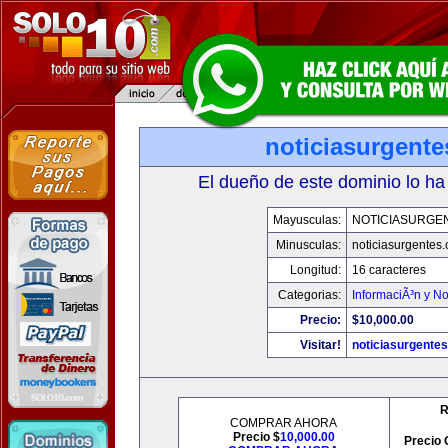
noticiasurgent
El dueño de este dominio lo ha
Mayusculas:
NOTICIASURGE
Minusculas:
noticiasurgentes
Longitud:
16 caracteres
Categorias:
InformaciÃ³n y No
Precio:
$10,000.00
Visitar!
noticiasurgente
R
COMPRAR AHORA
Precio $
10,000.00
Precio 