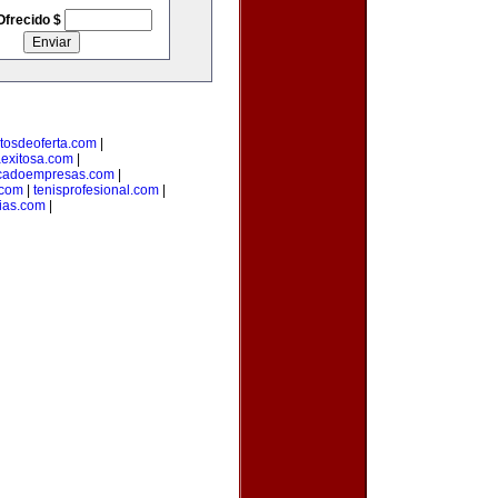
Ofrecido $
tosdeoferta.com
|
aexitosa.com
|
cadoempresas.com
|
.com
|
tenisprofesional.com
|
cias.com
|