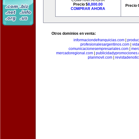
COMPRAR AHORA
Precio $
8,000.00
Precio 
COMPRAR AHORA
Otros dominios en venta:
informaciondefranquicias.com
|
produc
profesionalesargentinos.com
|
vid
comunicacionesempresariales.com
|
mer
mercadoregional.com
|
publicidadypromociones
planmovil.com
|
revistadenoti