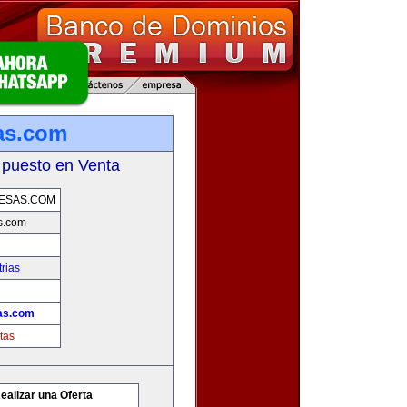
as.com
 puesto en Venta
ESAS.COM
s.com
rias
as.com
tas
ealizar una Oferta