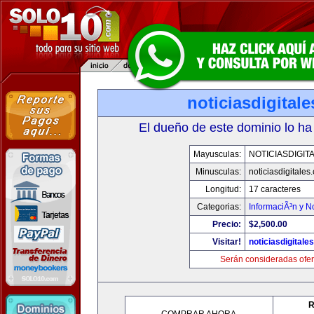
noticiasdigital
El dueño de este dominio lo ha
Mayusculas:
NOTICIASDIGIT
Minusculas:
noticiasdigitales
Longitud:
17 caracteres
Categorias:
InformaciÃ³n y No
Precio:
$2,500.00
Visitar!
noticiasdigitale
Serán consideradas ofer
R