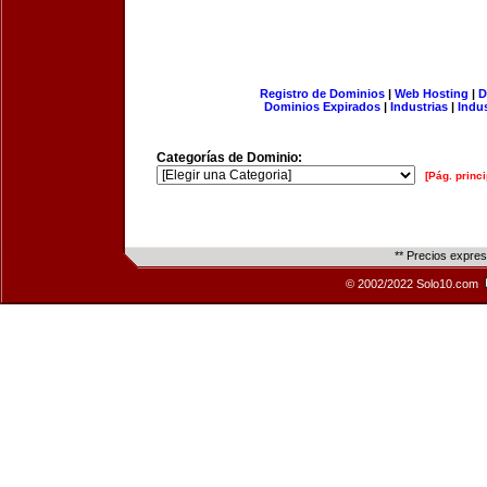
Registro de Dominios
|
Web Hosting
|
D
Dominios Expirados
|
Industrias
|
Indu
Categorías de Dominio:
[Pág. princi
** Precios expre
© 2002/2022 Solo10.com