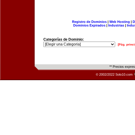
Registro de Dominios
|
Web Hosting
|
D
Dominios Expirados
|
Industrias
|
Indu
Categorías de Dominio:
[Pág. princi
** Precios expre
© 2002/2022 Solo10.com