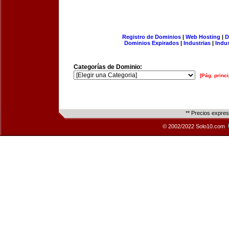
Registro de Dominios
|
Web Hosting
|
D
Dominios Expirados
|
Industrias
|
Indu
Categorías de Dominio:
[Pág. princi
** Precios expre
© 2002/2022 Solo10.com