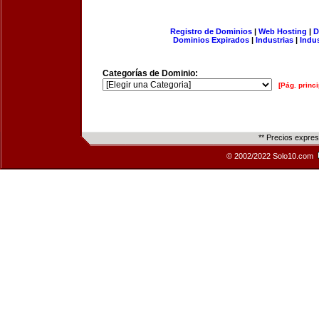
Registro de Dominios
|
Web Hosting
|
D
Dominios Expirados
|
Industrias
|
Indu
Categorías de Dominio:
[Pág. princi
** Precios expre
© 2002/2022 Solo10.com