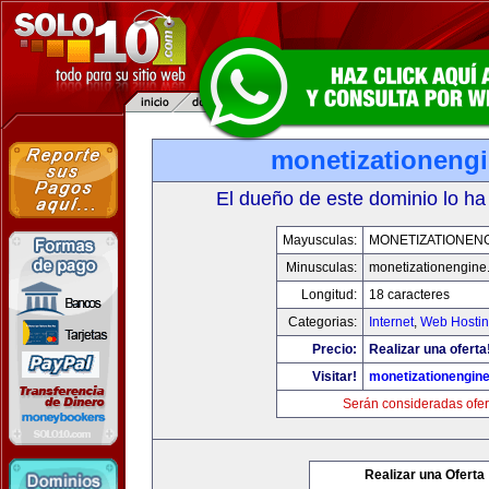
monetizationeng
El dueño de este dominio lo ha
Mayusculas:
MONETIZATIONEN
Minusculas:
monetizationengine
Longitud:
18 caracteres
Categorias:
Internet
,
Web Hostin
Precio:
Realizar una oferta
Visitar!
monetizationengin
Serán consideradas ofer
Realizar una Oferta