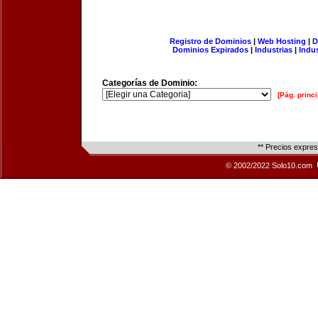
Registro de Dominios
|
Web Hosting
|
D
Dominios Expirados
|
Industrias
|
Indu
Categorías de Dominio:
[Pág. princi
** Precios expre
© 2002/2022 Solo10.com