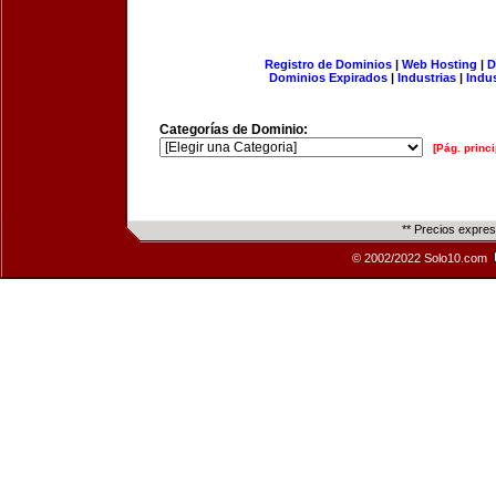
Registro de Dominios
|
Web Hosting
|
D
Dominios Expirados
|
Industrias
|
Indu
Categorías de Dominio:
[Pág. princi
** Precios expre
© 2002/2022 Solo10.com