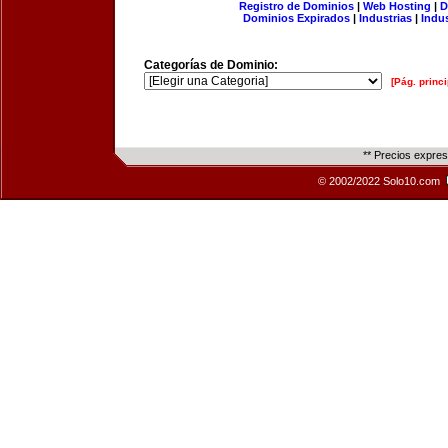
Registro de Dominios
|
Web Hosting
|
D
Dominios Expirados
|
Industrias
|
Indu
Categorías de Dominio:
[Pág. princi
** Precios expre
© 2002/2022 Solo10.com