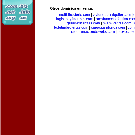
Otros dominios en venta:
multidirectorio.com
|
viviendaenalquiler.com
|
logisticayfinanzas.com
|
prestamoenefectivo.co
guiadefinanzas.com
|
miamiventas.com
|
boletindeofertas.com
|
capacitandonos.com
|
come
programaciondewebs.com
|
proyectos