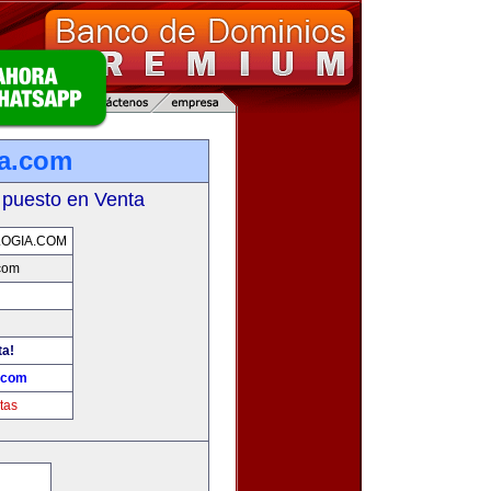
ia.com
 puesto en Venta
OGIA.COM
com
ta!
.com
tas