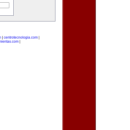
m
|
centrotecnologia.com
|
mientas.com
|