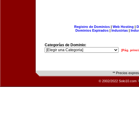
Registro de Dominios
|
Web Hosting
|
D
Dominios Expirados
|
Industrias
|
Indu
Categorías de Dominio:
[Pág. princi
** Precios expre
© 2002/2022 Solo10.com