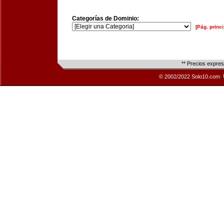
Categorías de Dominio:
[Pág. princi
** Precios expre
© 2002/2022 Solo10.com