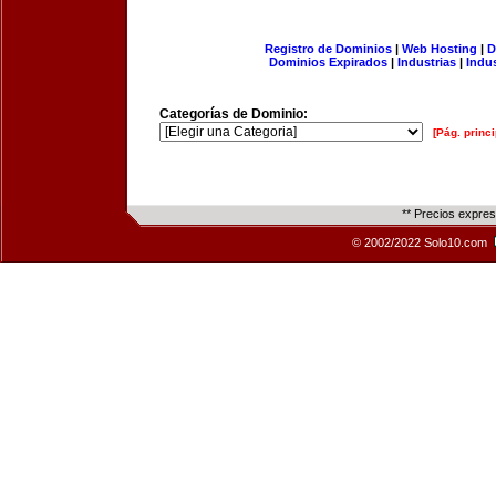
Registro de Dominios
|
Web Hosting
|
D
Dominios Expirados
|
Industrias
|
Indu
Categorías de Dominio:
[Pág. princi
** Precios expre
© 2002/2022 Solo10.com