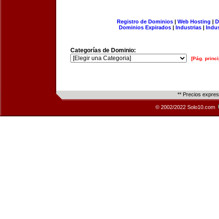
Registro de Dominios
|
Web Hosting
|
D
Dominios Expirados
|
Industrias
|
Indu
Categorías de Dominio:
[Pág. princi
** Precios expre
© 2002/2022 Solo10.com