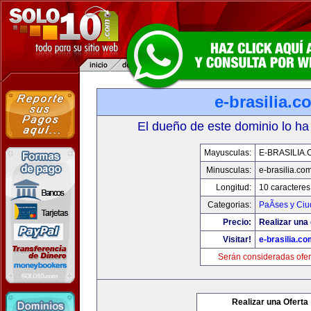
e-brasilia.c
El dueño de este dominio lo ha
Mayusculas:
E-BRASILIA
Minusculas:
e-brasilia.co
Longitud:
10 caracteres
Categorias:
PaÃ­ses y Ci
Precio:
Realizar una 
Visitar!
e-brasilia.co
Serán consideradas ofer
Realizar una Oferta