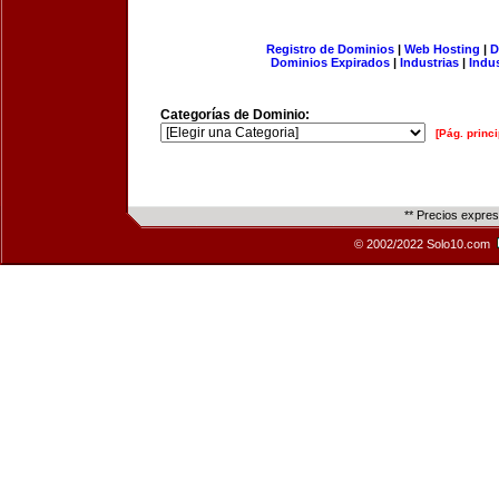
Registro de Dominios
|
Web Hosting
|
D
Dominios Expirados
|
Industrias
|
Indu
Categorías de Dominio:
[Pág. princi
** Precios expre
© 2002/2022 Solo10.com