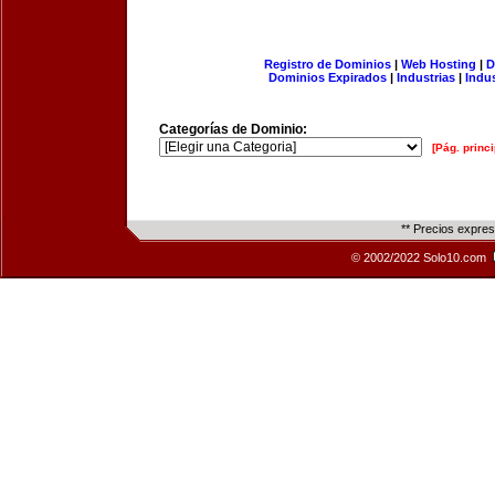
Registro de Dominios
|
Web Hosting
|
D
Dominios Expirados
|
Industrias
|
Indu
Categorías de Dominio:
[Pág. princi
** Precios expre
© 2002/2022 Solo10.com