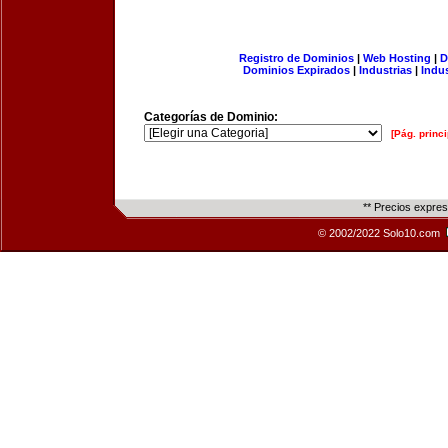
Registro de Dominios
|
Web Hosting
|
D
Dominios Expirados
|
Industrias
|
Indu
Categorías de Dominio:
[Pág. princi
** Precios expre
© 2002/2022 Solo10.com