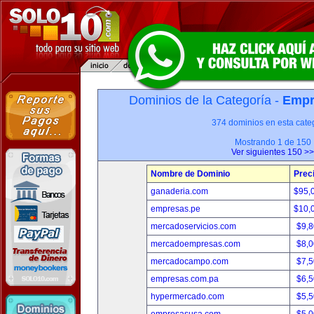
Dominios de la Categoría -
Empr
374 dominios en esta categ
Mostrando 1 de 150
Ver siguientes 150 >>
Nombre de Dominio
Prec
ganaderia.com
$95,
empresas.pe
$10,
mercadoservicios.com
$9,
mercadoempresas.com
$8,
mercadocampo.com
$7,
empresas.com.pa
$6,
hypermercado.com
$5,